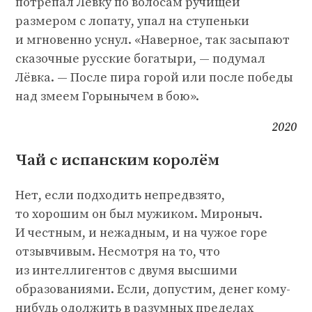
потрепал Лёвку по волосам ручищей
размером с лопату, упал на ступеньки
и мгновенно уснул. «Наверное, так засыпают
сказочные русские богатыри, — подумал
Лёвка. — После пира горой или после победы
над змеем Горынычем в бою».
2020
Чай с испанским королём
Нет, если подходить непредвзято,
то хорошим он был мужиком. Мироныч.
И честным, и нежадным, и на чужое горе
отзывчивым. Несмотря на то, что
из интеллигентов с двумя высшими
образованиями. Если, допустим, денег кому-
нибудь одолжить в разумных пределах