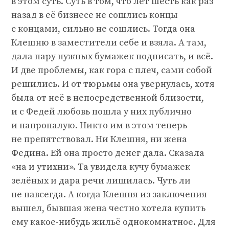
в этом суть. Суть в том, что лет шесть как раз
назад в её бизнесе не сошлись концы
с концами, сильно не сошлись. Тогда она
Клешню в заместители себе и взяла. А там,
дала пару нужных бумажек подписать, и всё.
И две проблемы, как гора с плеч, сами собой
решились. И от тюрьмы она увернулась, хотя
была от неё в непосредственной близости,
и с Федей любовь пошла у них публично
и напропалую. Никто им в этом теперь
не препятствовал. Ни Клешня, ни жена
Федина. Ей она просто денег дала. Сказала
«на и утихни». Та увидела кучу бумажек
зелёных и дара речи лишилась. Чуть ли
не навсегда. А когда Клешня из заключения
вышел, бывшая жена честно хотела купить
ему какое-нибудь жильё однокомнатное. Для