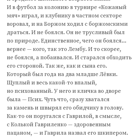
И в футбол за колонию в турнире «Кожаный
мяч» играл, и клубнику в частном секторе
воровал, и на Боржом ходил с боржомскими
драться. И не боялся. Он не трусливый был
по природе. Единственное, чего он боялся…
вернее — кого, так это Лембу. И то скорее,
не боялся, а побаивался. И старался обходить
его стороной. Так же, как и сына его.
Который был года на два младше Лёвки.
Щуплый и весь какой-то впалый,
но психованный. У него и кличка во дворе
была — Псих. Чуть что, сразу хватался
за камень и швырял его обидчику в голову.
Как-то он поругался с Гаврилой, в смысле,
с Колькой Гавриленко — здоровенным
пацаном, — и Гаврила назвал его шкипером.