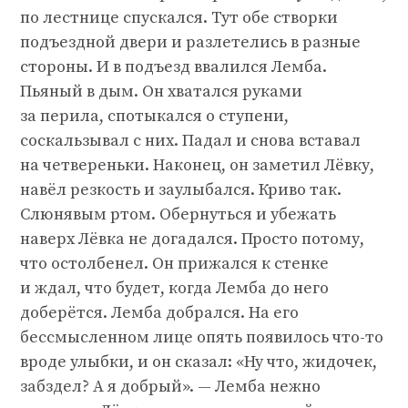
по лестнице спускался. Тут обе створки
подъездной двери и разлетелись в разные
стороны. И в подъезд ввалился Лемба.
Пьяный в дым. Он хватался руками
за перила, спотыкался о ступени,
соскальзывал с них. Падал и снова вставал
на четвереньки. Наконец, он заметил Лёвку,
навёл резкость и заулыбался. Криво так.
Слюнявым ртом. Обернуться и убежать
наверх Лёвка не догадался. Просто потому,
что остолбенел. Он прижался к стенке
и ждал, что будет, когда Лемба до него
доберётся. Лемба добрался. На его
бессмысленном лице опять появилось что-то
вроде улыбки, и он сказал: «Ну что, жидочек,
забздел? А я добрый». — Лемба нежно