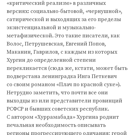
«критический реализм» в различных
версиях: социально-бытовой, «чернушной»,
сатирической и выходящих за его пределы
экзистенциальной и музыкально-
метафизической. Это такие писатели, как
Волос, Петрушевская, Евгений Попов,
Маканин, Гаврилов, с каждым из которых
Хургин до определенной степени
перекликается (сюда же, кстати, может быть
подверстана ленинградка Инга Петкевич
со своим романом «Плач по красной суке»).
Нетрудно заметить, что почти все они
выходцы из или представители провинций
РСФСР и бывших советских республик.
С автором «Хуррамабада» Хургина роднит
печальная необходимость описывать
регионы прогрессирующего одичания; герой