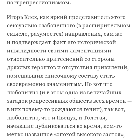
пострепрессионизмом.
Игорь Клех, как яркий представитель этого
сексуально озабоченного (в расширительном
смысле, разумеется) направления, сам же
и подтверждает факт его исторической
инвалидности своими ламентациями
относительно притеснений со стороны
дряхлых геронтов и отсутствия привилегий,
помешавших списочному составу стать
своевременно знаменитым. Но вот что
любопытно (и в этом одна из величайших
загадок репрессивных обществ всех времен —
в них почему-то рождаются гении), так вот,
любопытно, что и Пьецух, и Толстая,
начавшие публиковаться во время, кем-то
метко названное «эпохой высокого застоя»,